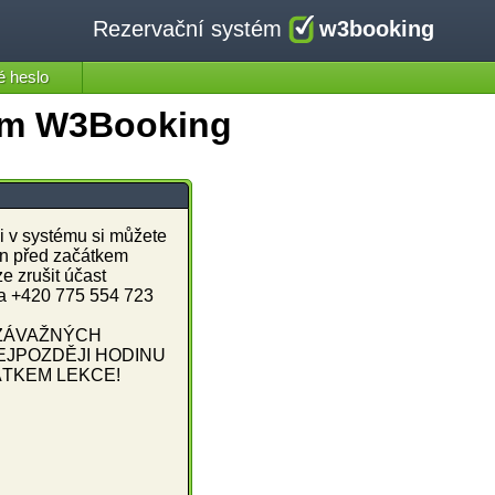
Rezervační systém
w3booking
 heslo
tém W3Booking
ci v systému si můžete
in před začátkem
ze zrušit účast
na +420 775 554 723
ZÁVAŽNÝCH
JPOZDĚJI HODINU
TKEM LEKCE!