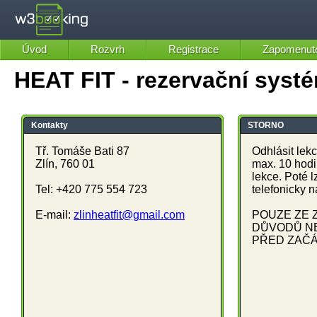
Úvod
Rozvrh
Registrace
Zapomenuté
HEAT FIT - rezervační sys
Kontakty
STORNO
Tř. Tomáše Bati 87
Odhlásit lek
Zlín, 760 01
max. 10 hod
lekce. Poté l
Tel: +420 775 554 723
telefonicky 
E-mail:
zlinheatfit@gmail.com
POUZE ZE 
DŮVODŮ NE
PŘED ZAČÁ